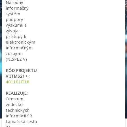
Národný
informačný
systém
podpory
výskumu a
vývoja –
prístupy k
elektronickým
informačným
zdrojom
(NISPEZ V)
KÓD PROJEKTU
V ITMS21+ :
401101FIL8
REALIZUJE:
Centrum
vedecko-
technických
informácií SR
Lamačská cesta