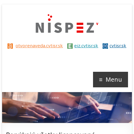
Nispez
otvorenaveda.cvtisr.sk
eiz.cvtisr.sk
cvtisr.sk
V
Menu