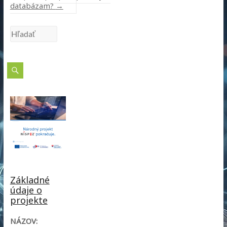
databázam?
→
Základné
údaje o
projekte
NÁZOV: