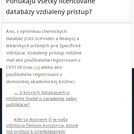
Ponúkajú všetky licencované
databázy vzdialený prístup?
Áno, s výnimkou chemických
databáz (CAS SciFinder a Reaxys) a
lekárskych určených pre špecifické
inštitúcie. Vzdialený prístup môžete
mať ako používatelia registrovaní v
CVTI SR (viac
tu
) alebo ako
používatelia registrovaní v
domovskej akademickej knižnici.
←
V ktorých databázach si
môžeme žiadať o zaradenie našej
publikácie?
Kde sa dozviem či je naša
inštitúcia členom konzorcia, ktoré
má prístup k predplateným