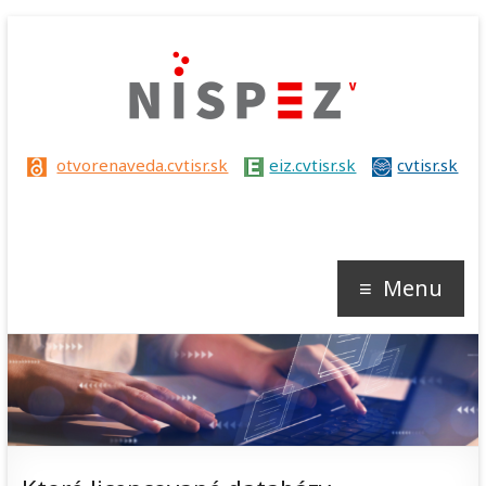
Nispez
otvorenaveda.cvtisr.sk
eiz.cvtisr.sk
cvtisr.sk
V
Menu