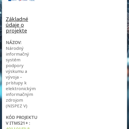
Základné
údaje o
projekte
NÁZOV:
Národný
informačný
systém
podpory
výskumu a
vývoja –
prístupy k
elektronickým
informačným
zdrojom
(NISPEZ V)
KÓD PROJEKTU
V ITMS21+ :
401101FIL8