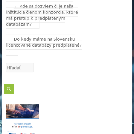
←
Kde sa dozviem či je naša
inštitúcia členom konzorcia, ktoré
má prístup k predplateným
databázam?
Do kedy máme na Slovensku
licencované databázy predplatené?
→